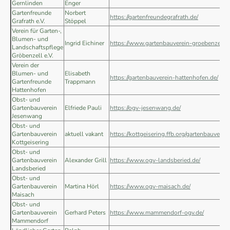
Gernlinden
Enger
Gartenfreunde
Norbert
https://gartenfreundegrafrath.de/
Grafrath e.V.
Stöppel
Verein für Garten-,
Blumen- und
Ingrid Eichiner
https://www.gartenbauverein-groebenzell.d
Landschaftspflege
Gröbenzell e.V.
Verein der
Blumen- und
Elisabeth
https://gartenbauverein-hattenhofen.de/
Gartenfreunde
Trappmann
Hattenhofen
Obst- und
Gartenbauverein
Elfriede Pauli
https://ogv-jesenwang.de/
Jesenwang
Obst- und
Gartenbauverein
aktuell vakant
https://kottgeisering.ffb.org/gartenbauverei
Kottgeisering
Obst- und
Gartenbauverein
Alexander Grill
https://www.ogv-landsberied.de/
Landsberied
Obst- und
Gartenbauverein
Martina Hörl
https://www.ogv-maisach.de/
Maisach
Obst- und
Gartenbauverein
Gerhard Peters
https://www.mammendorf-ogv.de/
Mammendorf