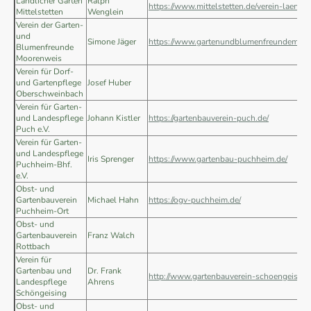
Ländlicher Garten
Ralph
https://www.mittelstetten.de/verein-laendli
Mittelstetten
Wenglein
Verein der Garten-
und
Simone Jäger
https://www.gartenundblumenfreundemoor
Blumenfreunde
Moorenweis
Verein für Dorf-
und Gartenpflege
Josef Huber
Oberschweinbach
Verein für Garten-
und Landespflege
Johann Kistler
https://gartenbauverein-puch.de/
Puch e.V.
Verein für Garten-
und Landespflege
Iris Sprenger
https://www.gartenbau-puchheim.de/
Puchheim-Bhf.
e.V.
Obst- und
Gartenbauverein
Michael Hahn
https://ogv-puchheim.de/
Puchheim-Ort
Obst- und
Gartenbauverein
Franz Walch
Rottbach
Verein für
Gartenbau und
Dr. Frank
http://www.gartenbauverein-schoengeising.
Landespflege
Ahrens
Schöngeising
Obst- und