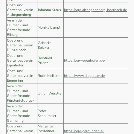
Obst- und
Gartenbauverein
Johanna Kraus
https://ogv-althegnenberg-hoerbach.de
Althegnenberg
Verein der
Blumen- und
Monika Lampl
Gartenfreunde
Biburg
Obst- und
Gabriele
Gartenbauverein
Spicker
Dünzelbach
Obst- und
Reinfried
Gartenbauverein
https://ogv-egenhofen.de/
Pflanz
Egenhofen
Obst- und
Gartenbauverein
Rufin Mellentin
https://www.diegartler.de
Emmering
Verein der
Blumen- und
Ulrich Würstle
Gartenfreunde
Fürstenfeldbruck
Verein der
Blumen- und
Peter
Gartenfreunde
Schaumeier
Germering
Obst- und
Margarita
Gartenbauverein
Poxleitner-
https://ogv-gernlinden.eu